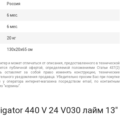
Россия
6 мес.
6 мес.
20 кг
130x20x65 см
ктер и может отличаться от описания, предоставленного в технической
яется публичной офертой, определяемой положениями Статьи 437(2)
ь оставляет за собой право изменять конструкцию, технические
ительного уведомления продавца. Убедительно просим Вас при покупке
.) у оператора интернет-магазина посредством email, по контактным
з "корзины".
igator 440 V 24 V030 лайм 13"