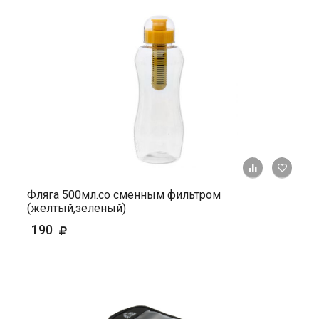
+ К ср
Фляга 500мл.со сменным фильтром
(желтый,зеленый)
190