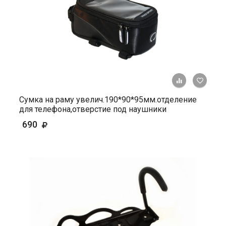
+ К ср
Сумка на раму увелич.190*90*95мм.отделение
для телефона,отверстие под наушники
690