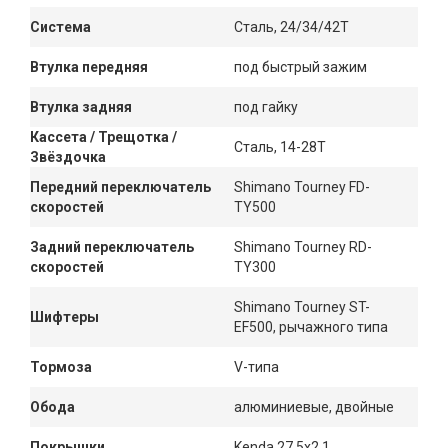
Система
Сталь, 24/34/42Т
Втулка передняя
под быстрый зажим
Втулка задняя
под гайку
Кассета / Трещотка /
Сталь, 14-28Т
Звёздочка
Передний переключатель
Shimano Tourney FD-
скоростей
TY500
Задний переключатель
Shimano Tourney RD-
скоростей
TY300
Shimano Tourney ST-
Шифтеры
EF500, рычажного типа
Тормоза
V-типа
Обода
алюминиевые, двойные
Покрышки
Kenda 27,5x2,1