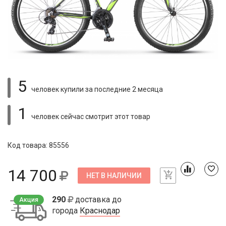
5
человек купили
за последние 2 месяца
1
человек сейчас смотрит
этот товар
Код товара: 85556
14 700
НЕТ В НАЛИЧИИ
290
доставка до
Акция
города
Краснодар