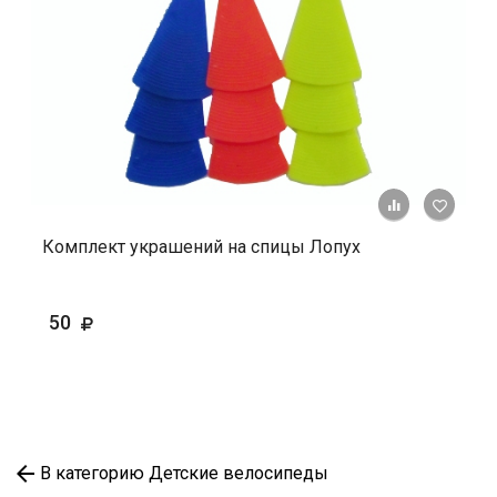
+ К ср
Комплект украшений на спицы Лопух
50
В категорию Детские велосипеды