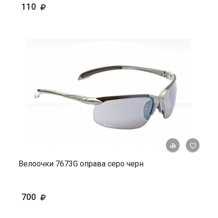
110
+ К ср
Велоочки 7673G оправа серо черн
700