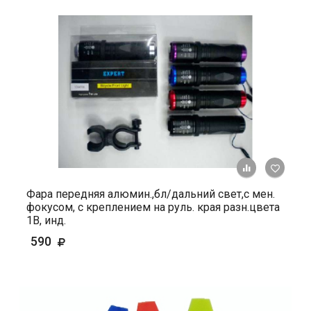
+ К ср
Фара передняя алюмин.,бл/дальний свет,с мен.
фокусом, с креплением на руль. края разн.цвета
1В, инд.
590