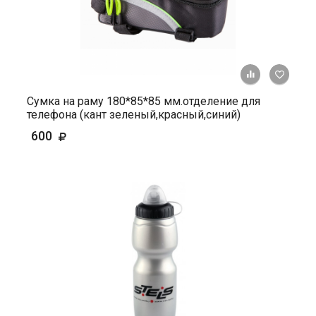
+ К ср
Сумка на раму 180*85*85 мм.отделение для
телефона (кант зеленый,красный,синий)
600