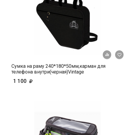
+ К ср
Сумка на раму 240*180*50мм,карман для
телефона внутри(черная)Vintage
1 100