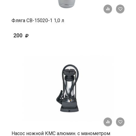
+ К ср
Фляга СВ-15020-1 1,0 л
200
+ К ср
Насос ножной КМС алюмин. с манометром