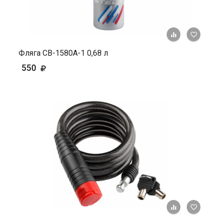
+ К ср
Фляга СВ-1580А-1 0,68 л
550
+ К ср