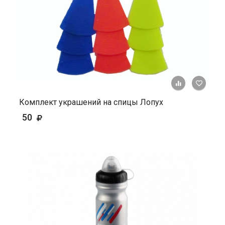
+ К ср
Комплект украшений на спицы Лопух
50