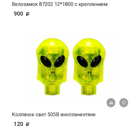
Велозамок 87202 12*1800 с креплением
900
+ К ср
Колпачок свет 505В инопланентяне
120