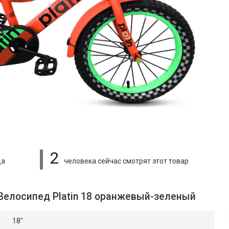
2
ца
человека сейчас смотрят
этот товар
 Велосипед Platin 18 оранжевый-зеленый
18"