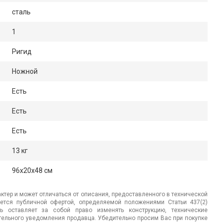
сталь
1
Ригид
Ножной
Есть
Есть
Есть
13 кг
96x20x48 см
ктер и может отличаться от описания, предоставленного в технической
яется публичной офертой, определяемой положениями Статьи 437(2)
ь оставляет за собой право изменять конструкцию, технические
ительного уведомления продавца. Убедительно просим Вас при покупке