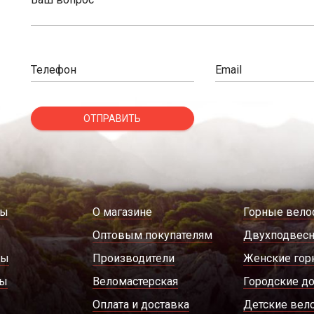
Телефон
Email
ОТПРАВИТЬ
ды
О магазине
Горные вело
Оптовым покупателям
Двухподвес
ры
Производители
Женские гор
ды
Веломастерская
Городские д
Оплата и доставка
Детские вел