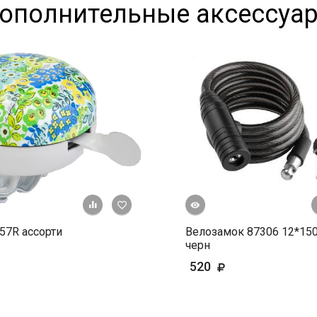
ополнительные аксессуа
Быстрый просмотр
+ К сравнению
В избранное
57R ассорти
Велозамок 87306 12*15
черн
520