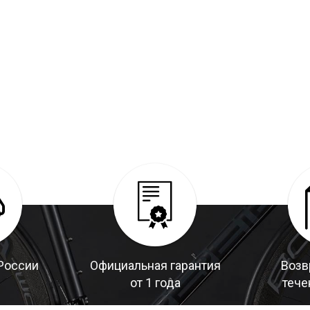
России
Официальная гарантия
Возв
от 1 года
тече