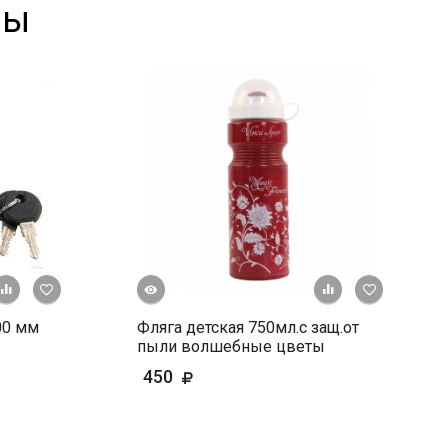
ры
Быстрый просмотр
+ К сравнению
В избранное
+ К сравне
В и
00 мм
Фляга детская 750мл.с защ.от
пыли волшебные цветы
450