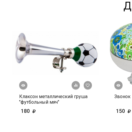
Д
росмотр
Быстрый просмотр
+ К сравнению
В избранное
Клаксон металлический груша
Звонок 
"футбольный мяч"
180
150