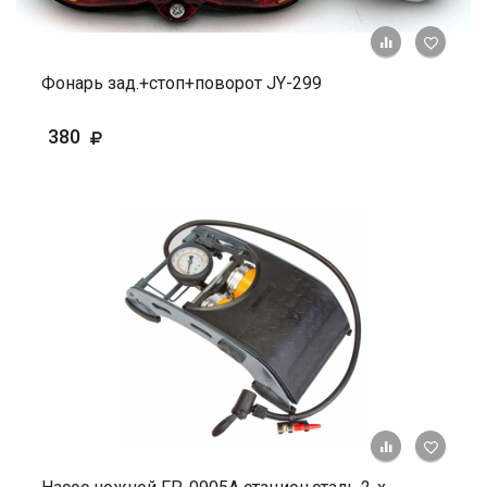
+ К ср
Фонарь зад.+стоп+поворот JY-299
380
+ К ср