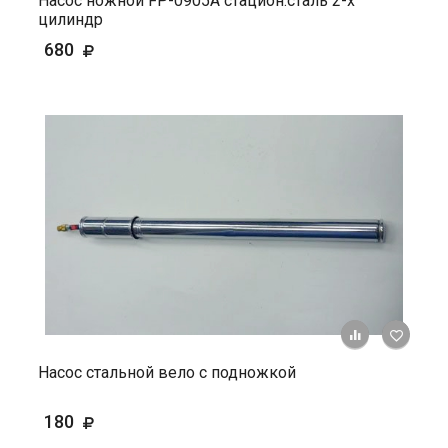
Насос ножной FP-0905А стацион.сталь 2-х
цилиндр
680
+ К ср
Насос стальной вело с подножкой
180