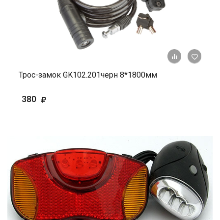
+ К ср
Трос-замок GK102.201черн 8*1800мм
380