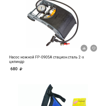
+ К ср
Насос ножной FP-0905А стацион.сталь 2-х
цилиндр
680