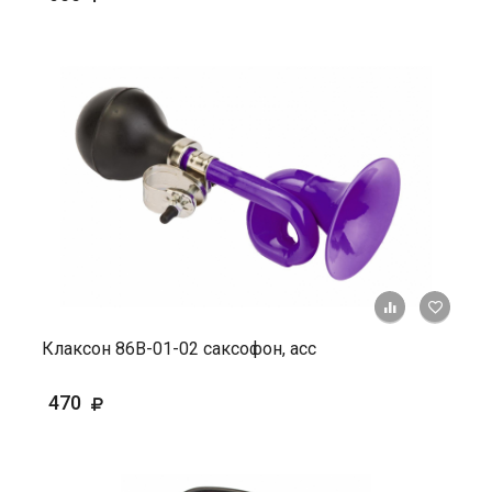
+ К ср
Клаксон 86В-01-02 саксофон, асс
470