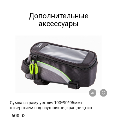
Дополнительные
аксессуары
+ К ср
Сумка на раму увелич.190*90*95мм.с
отверстием под наушников ,крас.,зел.,син.
600