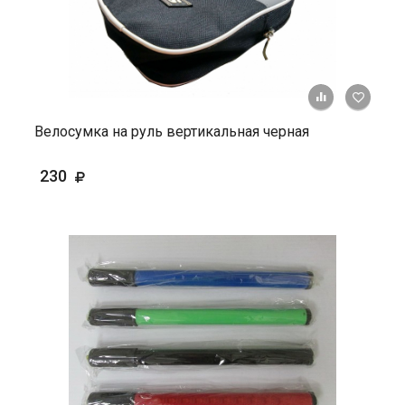
+ К ср
Велосумка на руль вертикальная черная
230