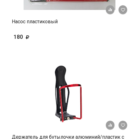
+ К ср
Насос пластиковый
180
+ К ср
Держатель для бутылочки алюминий/пластик с