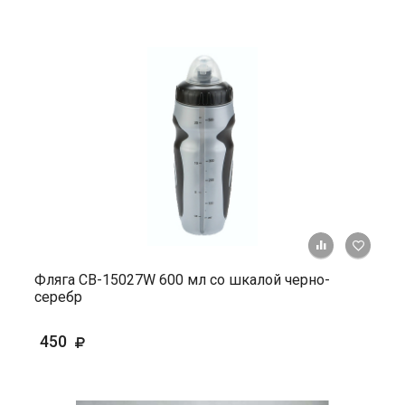
+ К ср
Фляга СВ-15027W 600 мл со шкалой черно-
серебр
450