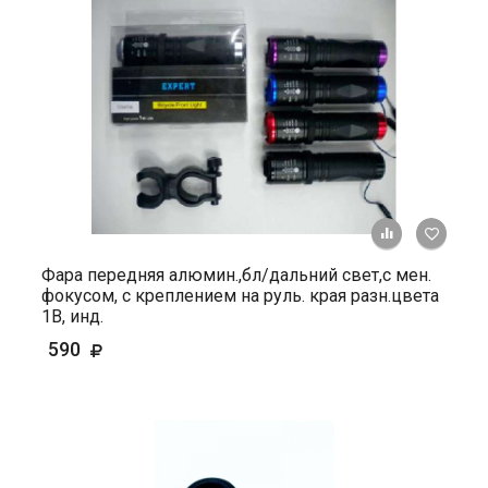
+ К ср
Фара передняя алюмин.,бл/дальний свет,с мен.
фокусом, с креплением на руль. края разн.цвета
1В, инд.
590