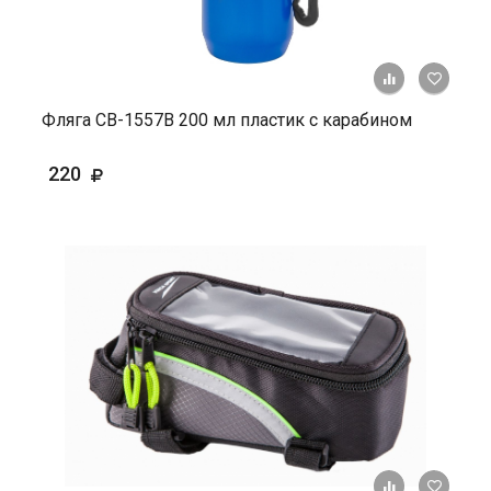
+ К ср
Фляга СВ-1557В 200 мл пластик с карабином
220
+ К ср