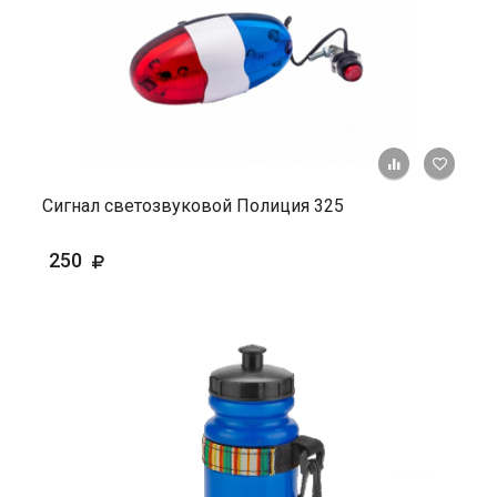
+ К ср
Сигнал светозвуковой Полиция 325
250