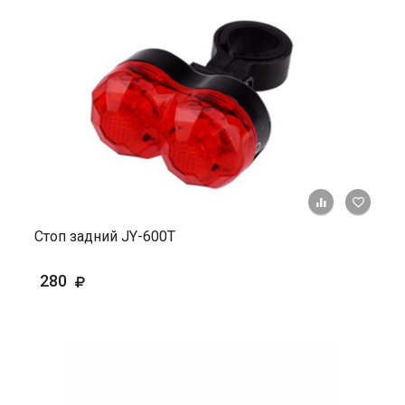
+ К ср
Стоп задний JY-600Т
280