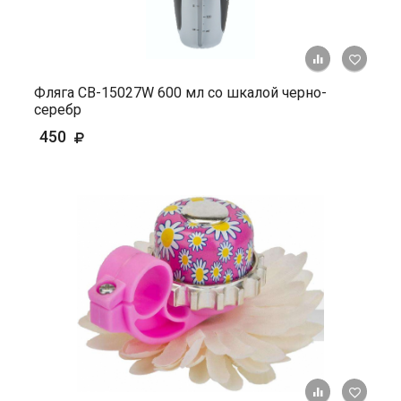
+ К ср
Фляга СВ-15027W 600 мл со шкалой черно-
серебр
450
+ К ср