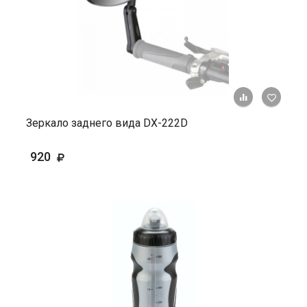
+ К ср
Зеркало заднего вида DX-222D
920