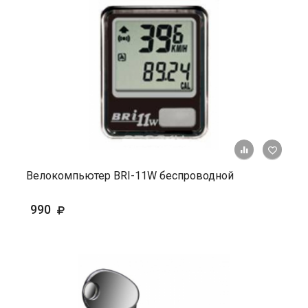
+ К ср
Велокомпьютер BRI-11W беспроводной
990