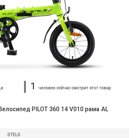
1
ца
человек сейчас смотрит
этот товар
Велосипед PILOT 360 14 V010 рама AL
STELS