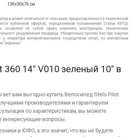
136x30x76 см
ктер и может отличаться от описания, предоставленного в технической
яется публичной офертой, определяемой положениями Статьи 437(2)
ь оставляет за собой право изменять конструкцию, технические
ительного уведомления продавца. Убедительно просим Вас при покупке
.) у оператора интернет-магазина посредством email, по контактным
з "корзины".
t 360 14" V010 зеленый 10" в
ает вам выгодно купить Велосипед Stels Pilot
с лучшими производителями и гарантируем
сультация по характеристикам, вы можете
се интересующие вопросы.
ники в ЮФО, а это значит, что вы не будете