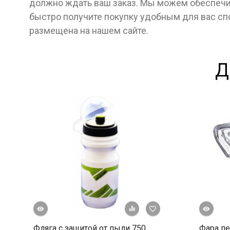
должно ждать ваш заказ. Мы можем обеспечит
быстро получите покупку удобным для вас с
размещена на нашем сайте.
Д
росмотр
Быстрый просмотр
+ К сравнению
В избранное
Фляга с защитой от пыли 750
Фара пе