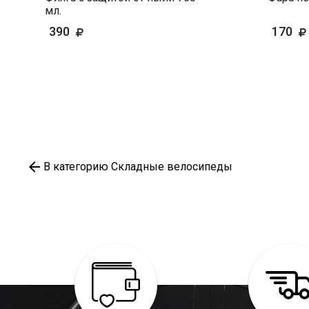
мл.
390
170
В категорию Складные велосипеды