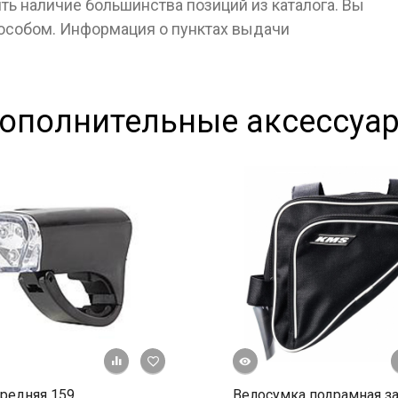
ь наличие большинства позиций из каталога. Вы
пособом. Информация о пунктах выдачи
ополнительные аксессуа
Быстрый просмотр
+ К сравнению
В избранное
редняя 159
Велосумка подрамная з