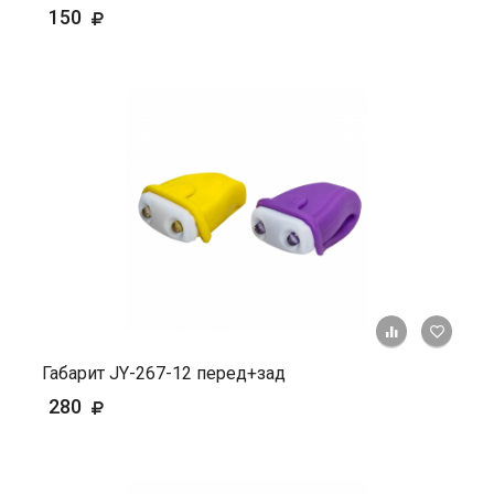
150
+ К ср
Габарит JY-267-12 перед+зад
280