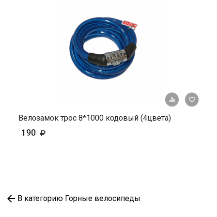
+ К ср
Велозамок трос 8*1000 кодовый (4цвета)
190
В категорию Горные велосипеды