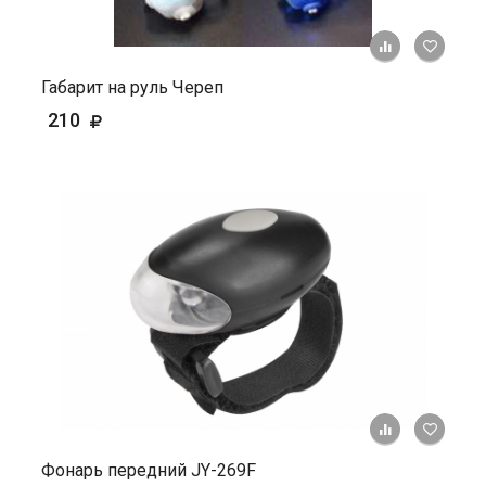
+ К ср
Габарит на руль Череп
210
+ К ср
Фонарь передний JY-269F