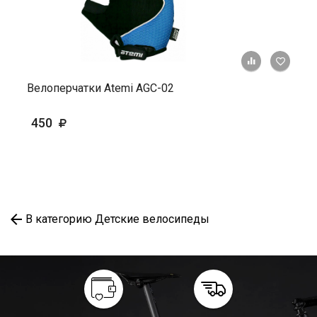
+ К ср
Велоперчатки Atemi AGC-02
450
В категорию Детские велосипеды