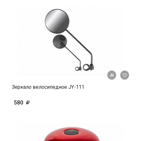
+ К ср
Зеркало велосипедное JY-111
580