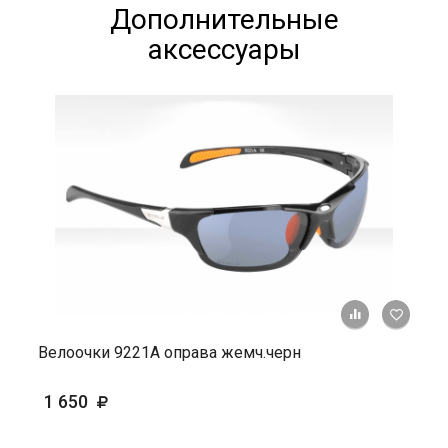
Дополнительные
аксессуары
+ К ср
Велоочки 9221А оправа жемч.черн
1 650