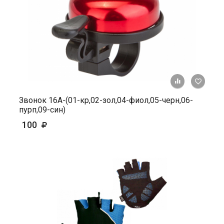
+ К ср
Звонок 16А-(01-кр,02-зол,04-фиол,05-черн,06-
пурп,09-син)
100