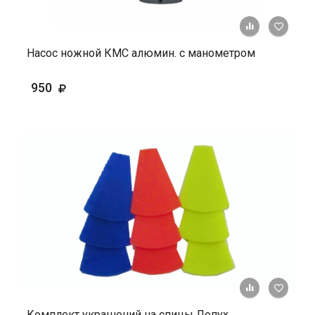
+ К ср
Насос ножной КМС алюмин. с манометром
950
+ К ср
Комплект украшений на спицы Лопух