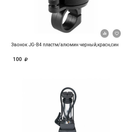
+ К ср
Звонок JG-B4 пластм/алюмин черный,красн,син
100