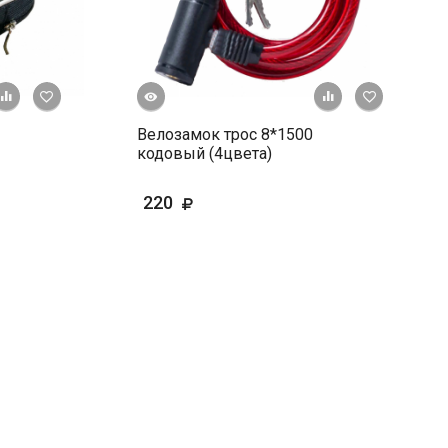
Быстрый просмотр
+ К сравнению
В избранное
+ К сравне
В и
Велозамок трос 8*1500
кодовый (4цвета)
220