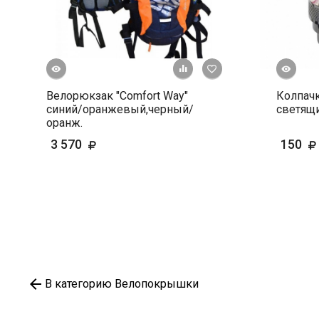
росмотр
Быстрый просмотр
+ К сравнению
В избранное
Велорюкзак "Comfort Way"
Колпачк
синий/оранжевый,черный/
светящи
оранж.
3 570
150
В категорию Велопокрышки