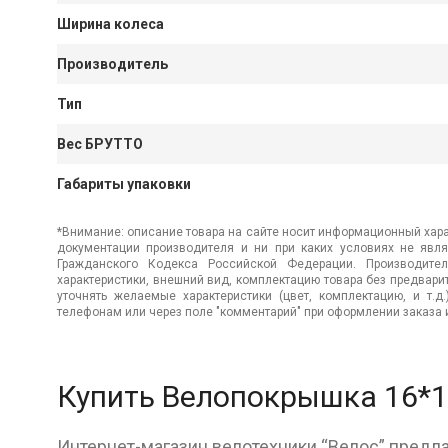
Ширина колеса
Производитель
Тип
Вес БРУТТО
Габариты упаковки
*Внимание: описание товара на сайте носит информационный хара
документации производителя и ни при каких условиях не явл
Гражданского Кодекса Российской Федерации. Производител
характеристики, внешний вид, комплектацию товара без предвар
уточнять желаемые характеристики (цвет, комплектацию, и т.д
телефонам или через поле "комментарий" при оформлении заказа и
Купить Велопокрышка 16*1.
Интернет-магазин велотехники “Велос” предл