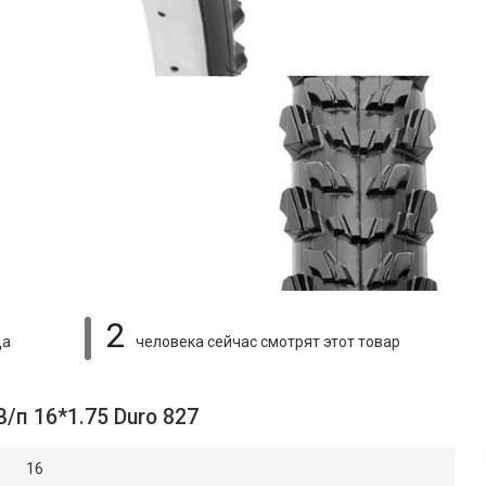
2
ца
человека сейчас смотрят
этот товар
/п 16*1.75 Duro 827
16