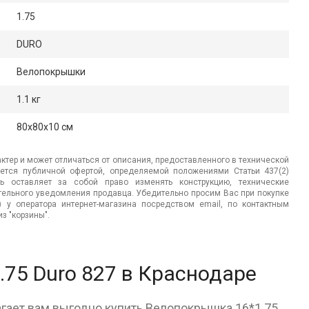
1.75
DURO
Велопокрышки
1.1 кг
80x80x10 см
ктер и может отличаться от описания, предоставленного в технической
яется публичной офертой, определяемой положениями Статьи 437(2)
ь оставляет за собой право изменять конструкцию, технические
ительного уведомления продавца. Убедительно просим Вас при покупке
.) у оператора интернет-магазина посредством email, по контактным
з "корзины".
75 Duro 827 в Краснодаре
агает вам выгодно купить Велопокрышка 16*1.75