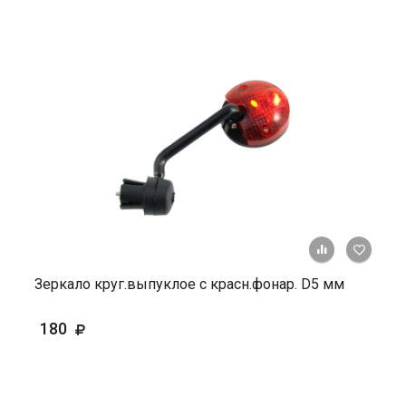
+ К ср
Зеркало круг.выпуклое с красн.фонар. D5 мм
180