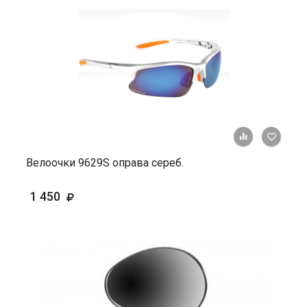
+ К ср
Велоочки 9629S оправа сереб.
1 450