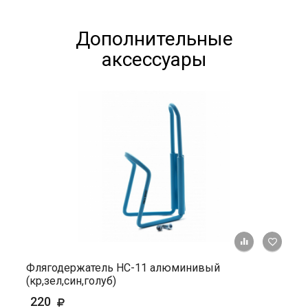
Дополнительные
аксессуары
+ К ср
Флягодержатель HС-11 алюминивый
(кр,зел,син,голуб)
220