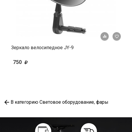
+ К ср
Зеркало велосипедное JY-9
750
В категорию Световое оборудование, фары