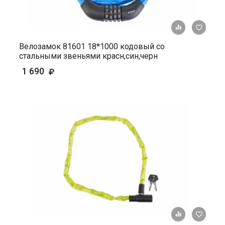
+ К ср
Велозамок 81601 18*1000 кодовый со
стальными звеньями красн,син,черн
1 690
+ К ср