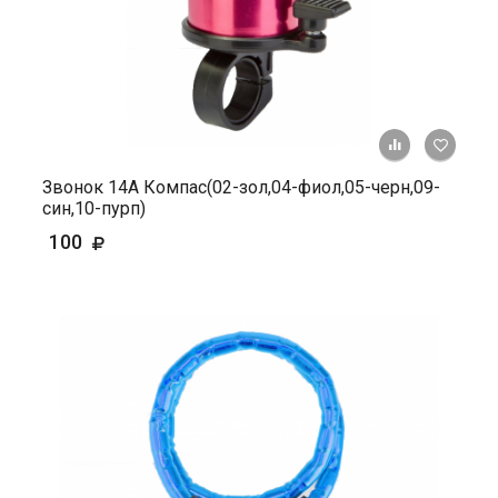
+ К ср
Звонок 14А Компас(02-зол,04-фиол,05-черн,09-
син,10-пурп)
100