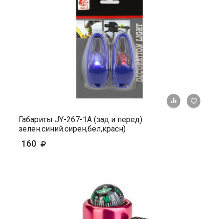
+ К ср
Габариты JY-267-1A (зад и перед)
зелен.синий.сирен,бел,красн)
160