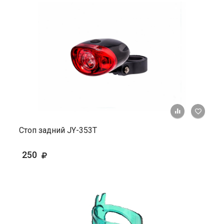
+ К ср
Стоп задний JY-353T
250