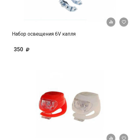
+ К ср
Набор освещения 6V капля
350
+ К ср