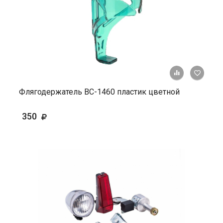
+ К ср
Флягодержатель ВС-1460 пластик цветной
350