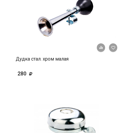
+ К срав
В 
Дудка стал. хром малая
280