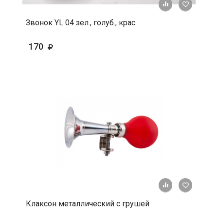
+ К срав
В 
Звонок YL 04 зел., голуб., крас.
170
+ К срав
В 
Клаксон металлический с грушей