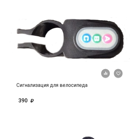
+ К срав
В 
Сигнализация для велосипеда
390