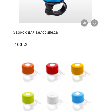
+ К срав
В 
Звонок для велосипеда
100