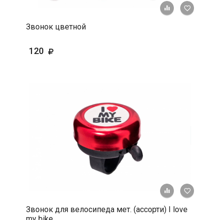
+ К срав
В 
Звонок цветной
120
+ К срав
В 
Звонок для велосипеда мет. (ассорти) I love
my bike