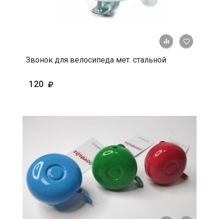
+ К срав
В 
Звонок для велосипеда мет. стальной
120