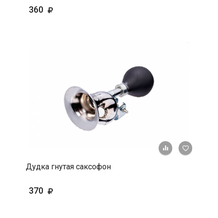
360
+ К срав
В 
Дудка гнутая саксофон
370