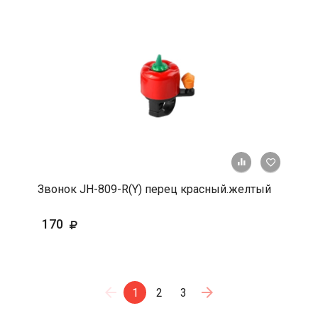
+ К срав
В 
Звонок JН-809-R(Y) перец красный.желтый
170
1
2
3