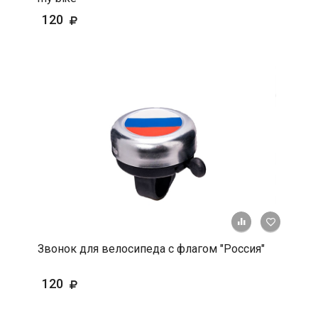
120
+ К срав
В 
Звонок для велосипеда с флагом "Россия"
120