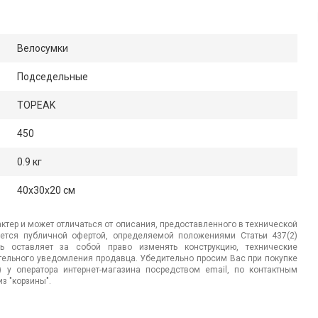
Велосумки
Подседельные
TOPEAK
450
0.9 кг
40x30x20 см
ктер и может отличаться от описания, предоставленного в технической
яется публичной офертой, определяемой положениями Статьи 437(2)
ь оставляет за собой право изменять конструкцию, технические
ительного уведомления продавца. Убедительно просим Вас при покупке
.) у оператора интернет-магазина посредством email, по контактным
з "корзины".