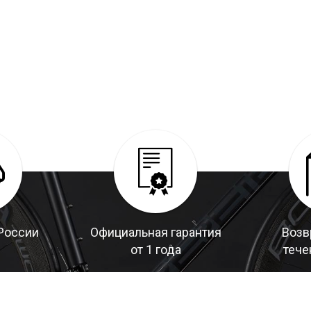
России
Официальная гарантия
Возв
от 1 года
тече