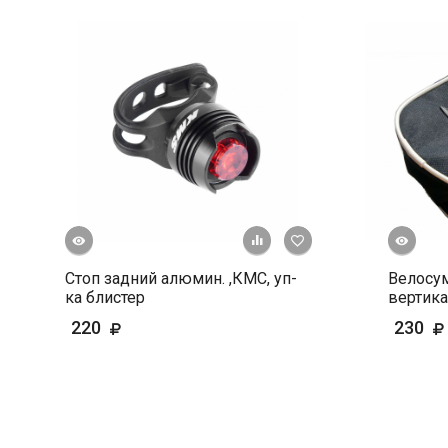
росмотр
Быстрый просмотр
+ К сравнению
В избранное
Стоп задний алюмин. ,КМС, уп-
Велосум
ка блистер
вертика
220
230