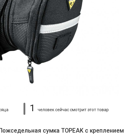
1
сяца
человек сейчас смотрит
этот товар
 Пожседельная сумка TOPEAK с креплением