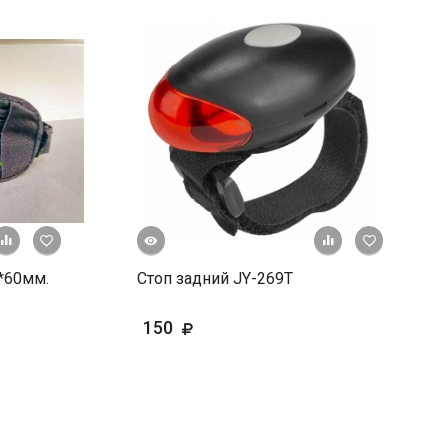
Быстрый просмотр
+ К сравнению
В избранное
+ К сравне
В и
*60мм.
Стоп задний JY-269T
150