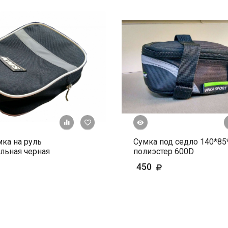
Быстрый просмотр
+ К сравнению
В избранное
ка на руль
Сумка под седло 140*85
льная черная
полиэстер 600D
450