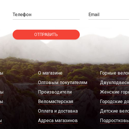
Телефон
Email
ОТПРАВИТЬ
ды
О магазине
Горные вело
Оптовым покупателям
Двухподвес
ры
Производители
Женские гор
ды
Веломастерская
Городские д
Оплата и доставка
Детские вел
ы
Адреса магазинов
Подростковы