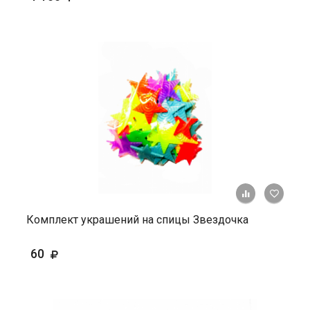
+ К ср
Комплект украшений на спицы Звездочка
60