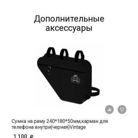
Дополнительные
аксессуары
+ К ср
Сумка на раму 240*180*50мм,карман для
телефона внутри(черная)Vintage
1 100