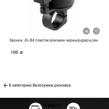
+ К ср
Звонок JG-B4 пластм/алюмин черный,красн,син
100
В категорию Велосумки, рюкзаки