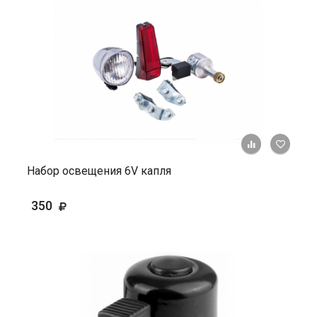
+ К ср
Набор освещения 6V капля
350