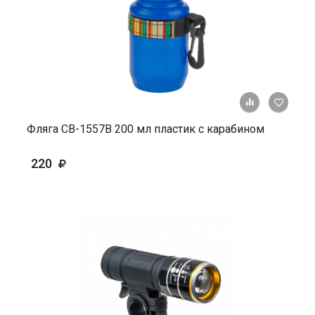
+ К ср
Фляга СВ-1557В 200 мл пластик с карабином
220