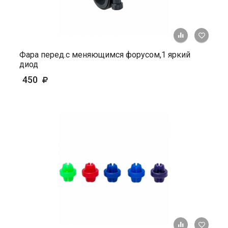
+ К ср
Фара перед.с меняющимся форусом,1 яркий
диод
450
+ К ср