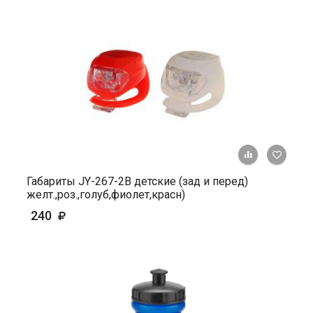
+ К ср
Габариты JY-267-2В детские (зад и перед)
желт.,роз.,голуб,фиолет,красн)
240