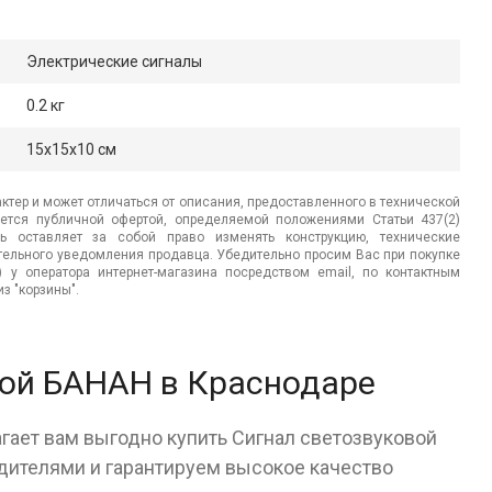
Электрические сигналы
0.2 кг
15x15x10 см
ктер и может отличаться от описания, предоставленного в технической
яется публичной офертой, определяемой положениями Статьи 437(2)
ь оставляет за собой право изменять конструкцию, технические
ительного уведомления продавца. Убедительно просим Вас при покупке
.) у оператора интернет-магазина посредством email, по контактным
з "корзины".
вой БАНАН в Краснодаре
гает вам выгодно купить Сигнал светозвуковой
ителями и гарантируем высокое качество