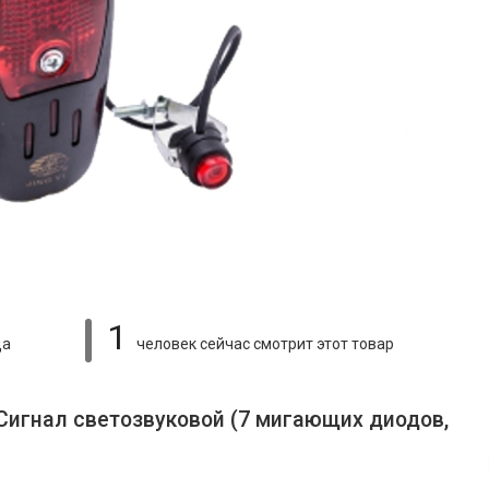
1
ца
человек сейчас смотрит
этот товар
Сигнал светозвуковой (7 мигающих диодов,