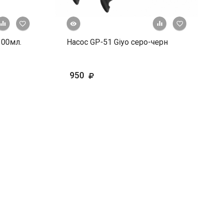
Быстрый просмотр
+ К сравнению
В избранное
+ К сравне
В и
100мл.
Насос GP-51 Giyo серо-черн
950