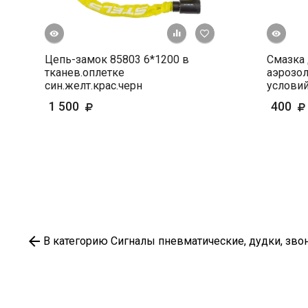
росмотр
Быстрый просмотр
+ К сравнению
В избранное
Цепь-замок 85803 6*1200 в
Смазка 
тканев.оплетке
аэрозол
син.желт.крас.черн
услови
1 500
400
В категорию Сигналы пневматические, дудки, зво