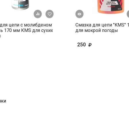
Быстрый просмотр
+ К сравнению
В избранное
для цепи с молибденом
Смазка для цепи "KMS" 
ь 170 мм КМS для сухих
для мокрой погоды
й
250
нки