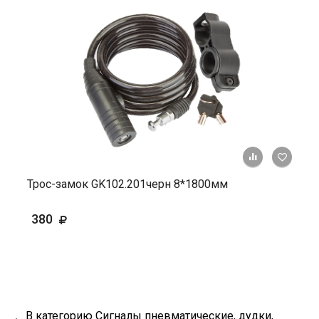
+ К ср
Трос-замок GK102.201черн 8*1800мм
380
В категорию Сигналы пневматические, дудки,