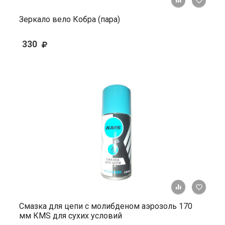
+ К ср
Зеркало вело Кобра (пара)
330
+ К ср
Смазка для цепи с молибденом аэрозоль 170
мм КМS для сухих условий