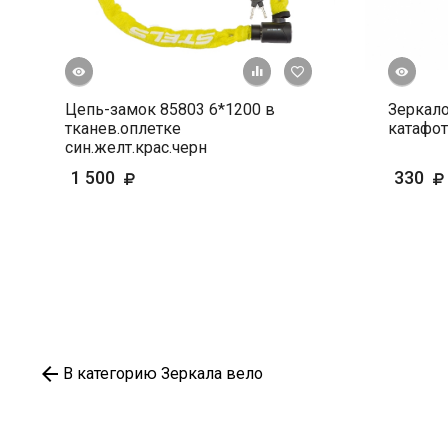
росмотр
Быстрый просмотр
+ К сравнению
В избранное
Цепь-замок 85803 6*1200 в
Зеркало
тканев.оплетке
катафот
син.желт.крас.черн
1 500
330
В категорию Зеркала вело