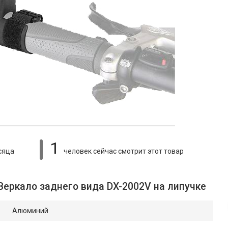
1
сяца
человек сейчас смотрит
этот товар
Зеркало заднего вида DX-2002V на липучке
Алюминий