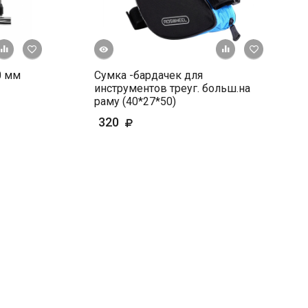
Быстрый просмотр
+ К сравнению
В избранное
+ К сравне
В и
0 мм
Сумка -бардачек для
инструментов треуг. больш.на
раму (40*27*50)
320