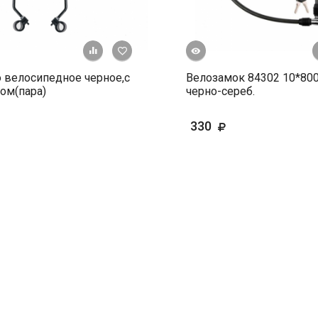
Быстрый просмотр
+ К сравнению
В избранное
 велосипедное черное,с
Велозамок 84302 10*80
ом(пара)
черно-сереб.
330