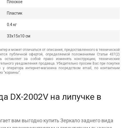
Плоское
Пластик
0.4 кг
33x15x10 см
ктер и может отличаться от описания, предоставленного в технической
яется публичной офертой, определяемой положениями Статьи 437(2)
ь оставляет за собой право изменять конструкцию, технические
ительного уведомления продавца. Убедительно просим Вас при покупке
.) у оператора интернет-магазина посредством email, по контактным
з "корзины".
да DX-2002V на липучке в
гает вам выгодно купить Зеркало заднего вида