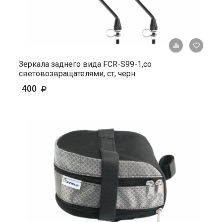
+ К ср
Зеркала заднего вида FCR-S99-1,со
световозвращателями, ст, черн
400