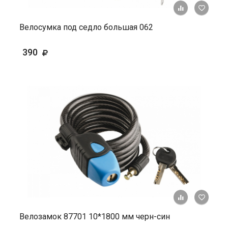
+ К ср
Велосумка под седло большая 062
390
+ К ср
Велозамок 87701 10*1800 мм черн-син