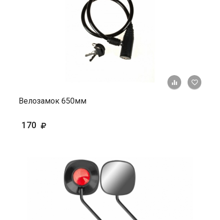
+ К ср
Велозамок 650мм
170