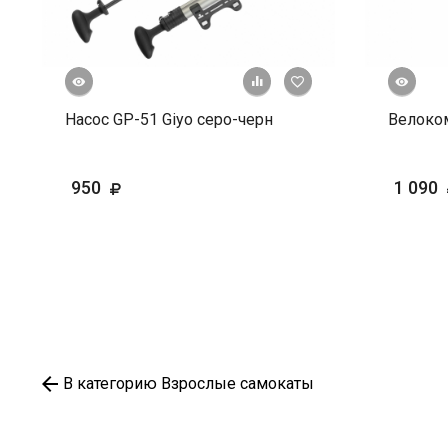
росмотр
Быстрый просмотр
+ К сравнению
В избранное
Насос GP-51 Giyo серо-черн
Велоко
950
1 090
В категорию Взрослые самокаты