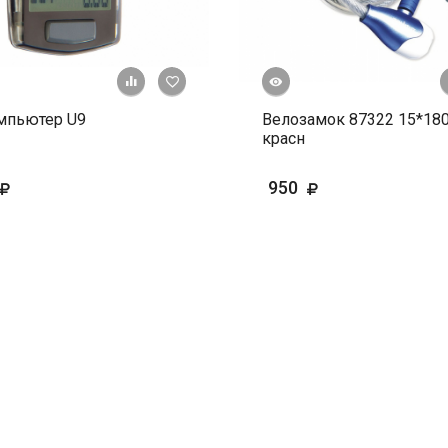
Быстрый просмотр
+ К сравнению
В избранное
мпьютер U9
Велозамок 87322 15*18
красн
950