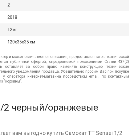
2
2018
12 кг
120x35x35 см
ктер и может отличаться от описания, предоставленного в технической
яется публичной офертой, определяемой положениями Статьи 437(2)
ь оставляет за собой право изменять конструкцию, технические
ительного уведомления продавца. Убедительно просим Вас при покупке
.) у оператора интернет-магазина посредством email, по контактным
з "корзины".
 1/2 черный/оранжевые
гает вам выгодно купить Самокат ТТ Sensei 1/2