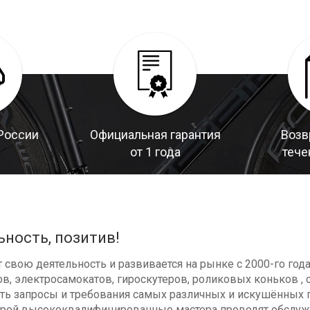
России
Официальная гарантия
Возв
от 1 года
тече
ьность, позитив!
свою деятельность и развивается на рынке с 2000-го год
в, электросамокатов, гироскутеров, роликовых коньков , с
ь запросы и требования самых различных и искушённых п
оторой высококвалифицированные мастера проводят обсл