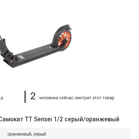
2
ца
человека сейчас смотрят
этот товар
 Самокат ТТ Sensei 1/2 серый/оранжевый
оранжевый, серый