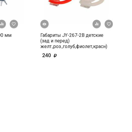
Быстрый просмотр
+ К сравнению
В избранное
+ К сравне
В и
00 мм
Габариты JY-267-2В детские
(зад и перед)
желт.,роз.,голуб,фиолет,красн)
240