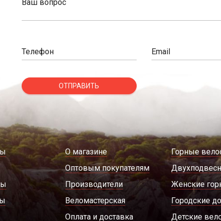
Ваш вопрос
Телефон
Email
ОТПРАВИТЬ
ды
О магазине
Горные вело
Оптовым покупателям
Двухподвес
ры
Производители
Женские гор
ды
Веломастерская
Городские д
Оплата и доставка
Детские вел