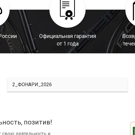
России
Официальная гарантия
Возв
от 1 года
тече
2_ФОНАРИ_2026
ьность, позитив!
 свою деятельность и