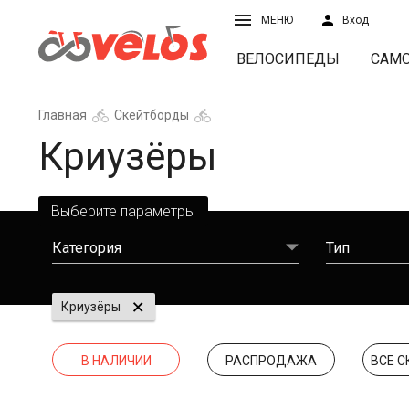
МЕНЮ
Вход
ВЕЛОСИПЕДЫ
САМ
Главная
Скейтборды
Криузёры
Выберите параметры
Категория
Тип
Криузёры
В НАЛИЧИИ
РАСПРОДАЖА
ВСЕ 