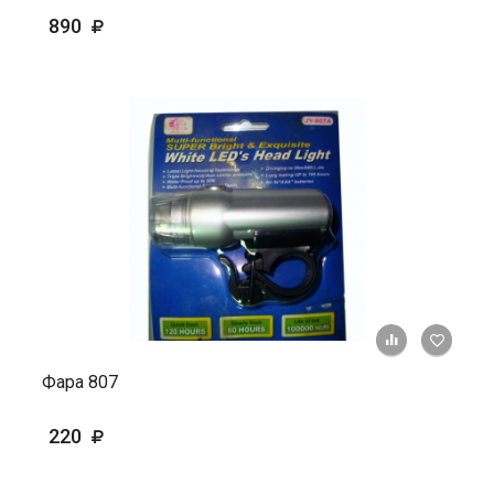
890
+ К ср
Фара 807
220