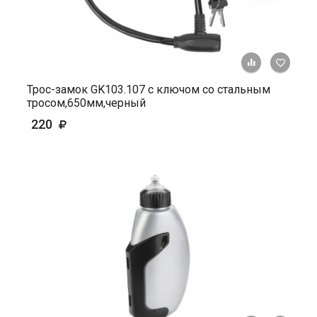
+ К ср
Трос-замок GK103.107 с ключом со стальным
тросом,650мм,черный
220