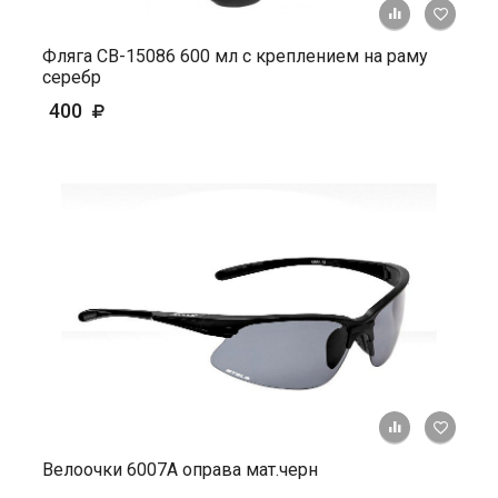
+ К ср
Фляга СВ-15086 600 мл с креплением на раму
серебр
400
+ К ср
Велоочки 6007А оправа мат.черн