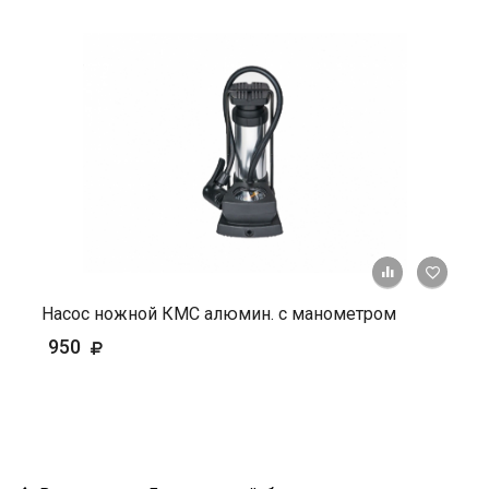
+ К ср
Насос ножной КМС алюмин. с манометром
950