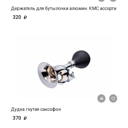
Держатель для бутылочки алюмин. КМС ассорти
320
+ К ср
Дудка гнутая саксофон
370