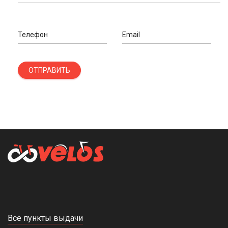
корзину. Далее заполните заявку, указав ФИО, контактные
данные и способ доставки. Оплатить заказ можно банковской
картой или с помощью электронного кошелька ЮMoney
Телефон
Email
(Яндекс.Деньги). Доставляем товар по Краснодару и в другие
города России в течение 1-4 дней.
Если вам потребуется профессиональная консультация,
ОТПРАВИТЬ
обращайтесь к нам через форму обратной связи на сайте или
по телефону. Менеджер подберет оптимальный вариант и
подскажет, сколько стоит беговел.
Все пункты выдачи