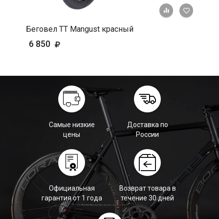
+ К срав
В 
Беговел ТТ Mangust красный
6 850
Самые низкие
Доставка по
цены
России
Официальная
Возврат товара в
гарантия от 1 года
течение 30 дней