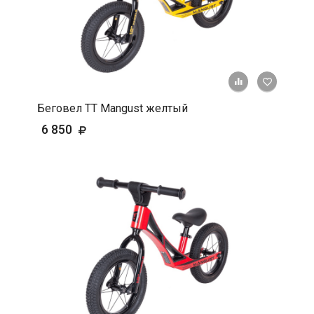
+ К срав
В 
Беговел ТТ Mangust желтый
6 850