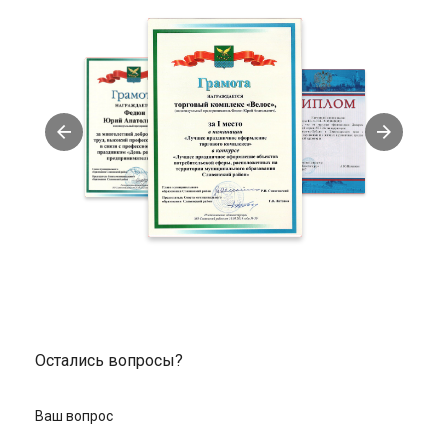
множество вариантов ярких расцветок;
развитие координации и чувства равновесия;
укрепление опорно-двигательного аппарата;
отсутствие излишней нагрузки на суставы.
Какие параметры учитывать при
выборе беговела
При покупке мини-велосипеда важно учитывать вес изделия,
высоту сидения и возможность его регулировки. Не
рекомендуем брать модель “на вырост”. Минимальная высота
седла для ребенка в возрасте от 1,5 до 2,5 лет должна быть 28
см. Если вашему малышу от 2,5 до 3,5 лет, то стоит выбрать
модель с высотой сидения в 34-35 см. Немаловажным
параметром считается тип колес. Для детей весом более 20 кг
подходят накачиваемые шины с металлическим ободом. Если
вес малыша до 20 кг, то целесообразнее взять EVA-шины из
пенорезины с пластиковым ободом. Они отлично подойдут
Остались вопросы?
для езды на низкой скорости.
Как купить беговел у нас
Ваш вопрос
Просмотрите каталог и добавьте понравившуюся модель в