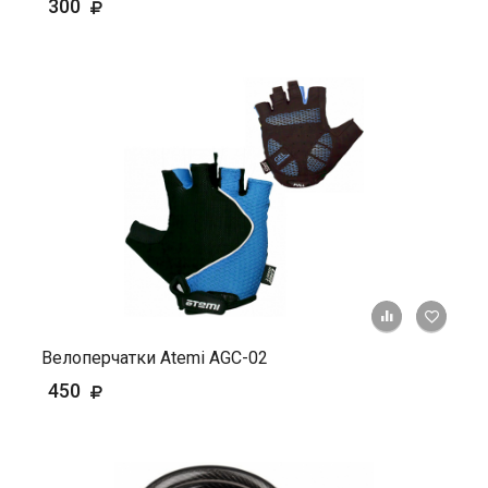
300
+ К ср
Велоперчатки Atemi AGC-02
450