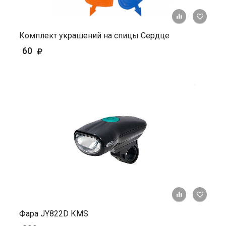
+ К ср
Комплект украшений на спицы Сердце
60
+ К ср
Фара JY822D КМS