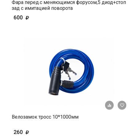
Фара перед.с меняющимся форусом,5 диод+стоп
зад с имитацией поворота
600
+ К ср
Велозамок тросс 10*1000мм
260