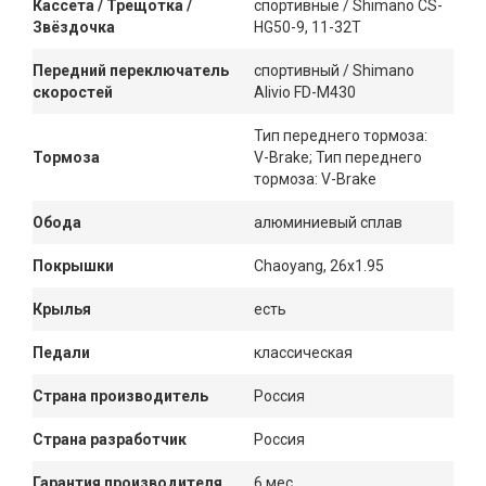
Кассета / Трещотка /
спортивные / Shimano CS-
Звёздочка
HG50-9, 11-32T
Передний переключатель
спортивный / Shimano
скоростей
Alivio FD-M430
Тип переднего тормоза:
Тормоза
V-Brake; Тип переднего
тормоза: V-Brake
Обода
алюминиевый сплав
Покрышки
Chaoyang, 26x1.95
Крылья
есть
Педали
классическая
Страна производитель
Россия
Страна разработчик
Россия
Гарантия производителя
6 мес.