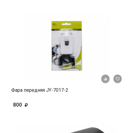
+ К ср
Фара передняя JY-7017-2
800