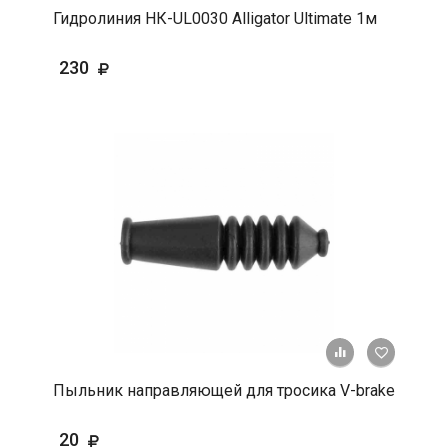
Гидролиния НК-UL0030 Alligator Ultimate 1м
230
+ К срав
В 
Пыльник направляющей для тросика V-brake
20