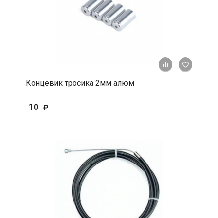
+ К срав
В 
Концевик тросика 2мм алюм
10