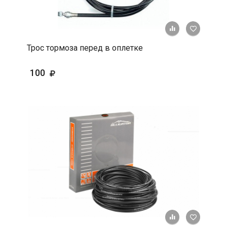
+ К срав
В 
Трос тормоза перед в оплетке
100
+ К срав
В 