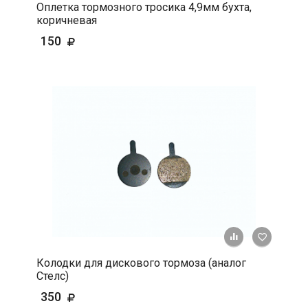
Оплетка тормозного тросика 4,9мм бухта,
коричневая
150
+ К срав
В 
Колодки для дискового тормоза (аналог
Стелс)
350