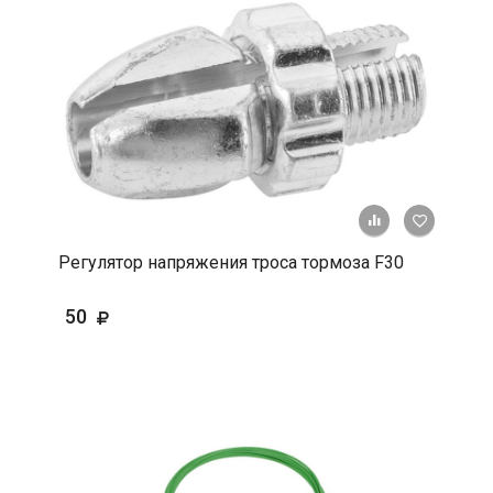
+ К срав
В 
Регулятор напряжения троса тормоза F30
50