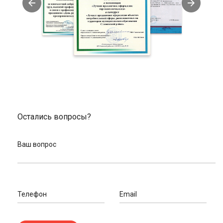
Как заказать тормозную систему у наc
Чтобы купить гидравлику у нас, добавьте понравившийся из
каталога вариант в корзину. Заполните заявку, указав
контактные данные. Оплатить товар у нас вы можете через
платежную систему Ю.Money или банковской картой.
Если при выборе тормозной системы потребуется помощь,
свяжитесь с нашим велоэкспертом по телефону, указанному
на сайте. Также вы можете воспользоваться формой
обратной связи. Наш специалист оперативно проведет
Остались вопросы?
консультацию и подберет необходимые запчасти.
Ваш вопрос
Телефон
Email