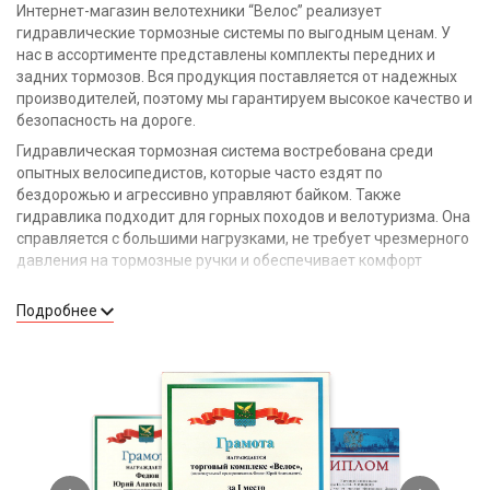
Интернет-магазин велотехники “Велос” реализует
гидравлические тормозные системы по выгодным ценам. У
нас в ассортименте представлены комплекты передних и
задних тормозов. Вся продукция поставляется от надежных
производителей, поэтому мы гарантируем высокое качество и
безопасность на дороге.
Гидравлическая тормозная система востребована среди
опытных велосипедистов, которые часто ездят по
бездорожью и агрессивно управляют байком. Также
гидравлика подходит для горных походов и велотуризма. Она
справляется с большими нагрузками, не требует чрезмерного
давления на тормозные ручки и обеспечивает комфорт
передвижения.
Подробнее
Преимущества гидравлики
Высокая точность торможения и скорость реакции.
Надежность в разы выше, чем у механических дисковых
тормозов.
Выносливость при перемещении.
Минимальная вероятность разрыва тормозных тросов.