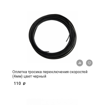
+ К срав
В 
Оплетка тросика переключения скоростей
(4мм) цвет черный
110