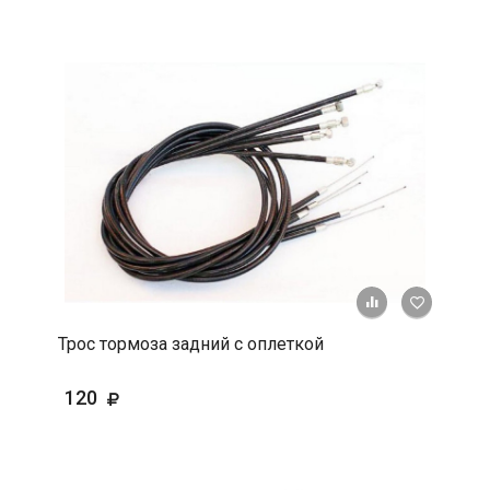
+ К срав
В 
Трос тормоза задний с оплеткой
120