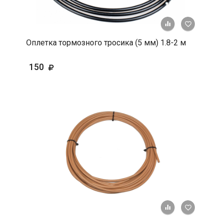
+ К срав
В 
Оплетка тормозного тросика (5 мм) 1.8-2 м
150
+ К срав
В 