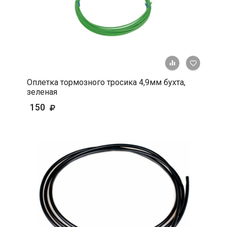
+ К срав
В 
Оплетка тормозного тросика 4,9мм бухта,
зеленая
150