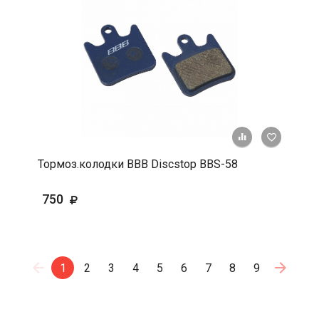
+ К срав
В 
Тормоз.колодки BBB Discstop BBS-58
750
1
2
3
4
5
6
7
8
9