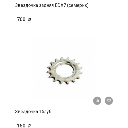
Звездочка задняя EDX7 (семерик)
700
+ К срав
В 
Звездочка 15зуб
150