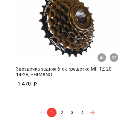
+ К срав
В 
Звездочка задняя 6-ск трещотка MF-TZ 20
14-28, SHIMANO
1 470
1
2
3
4