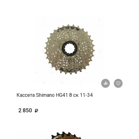
+ К срав
В 
Кассета Shimano HG41 8 ск 11-34
2 850