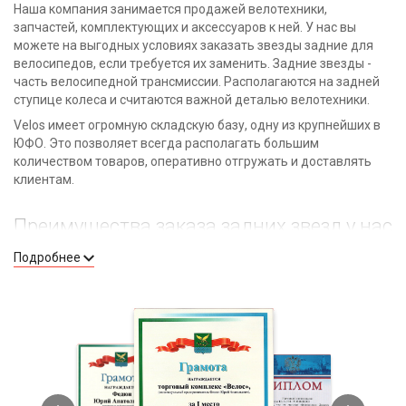
Наша компания занимается продажей велотехники,
запчастей, комплектующих и аксессуаров к ней. У нас вы
можете на выгодных условиях заказать звезды задние для
велосипедов, если требуется их заменить. Задние звезды -
часть велосипедной трансмиссии. Располагаются на задней
ступице колеса и считаются важной деталью велотехники.
Velos имеет огромную складскую базу, одну из крупнейших в
ЮФО. Это позволяет всегда располагать большим
количеством товаров, оперативно отгружать и доставлять
клиентам.
Преимущества заказа задних звезд у нас
Подробнее
Быстрая покупка в интернет-магазине и доставка в
любой город России. Мы предусмотрели все нюансы,
чтобы оформить и получить заказ вам было удобно.
Доступная ценовая политика. Все запчасти недорогие.
Мы не завышаем стоимость товаров, так как работаем
без посредников.
Предусмотрены запчасти для велосипедов любого
типа. Найдутся звезды задние и на обычные модели, и
профессиональные.