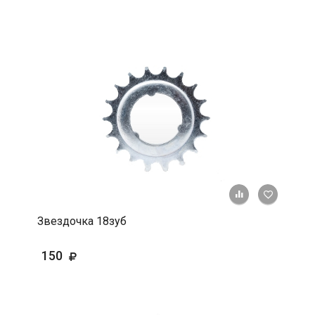
+ К срав
В 
Звездочка 18зуб
150