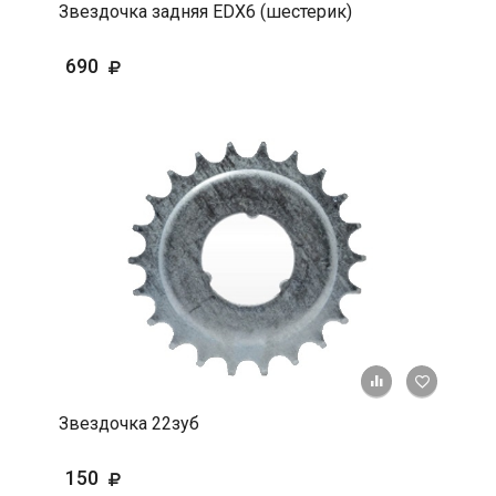
Звездочка задняя EDX6 (шестерик)
690
+ К срав
В 
Звездочка 22зуб
150