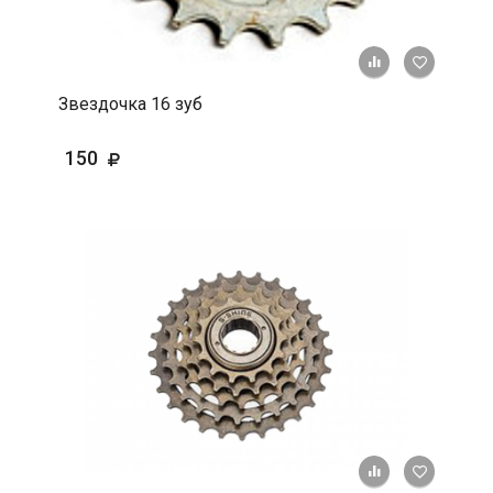
+ К срав
В 
Звездочка 16 зуб
150
+ К срав
В 