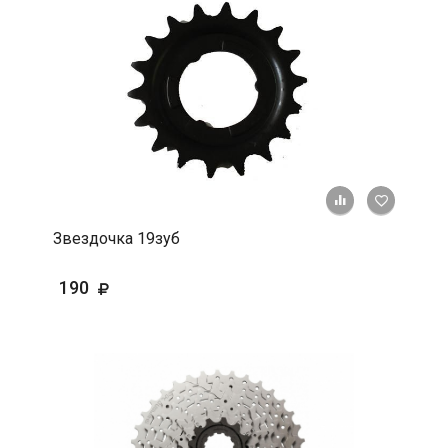
+ К срав
В 
Звездочка 19зуб
190