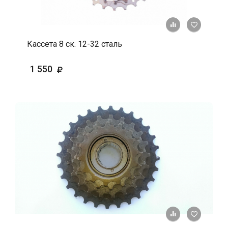
+ К срав
В 
Кассета 8 ск. 12-32 сталь
1 550
+ К срав
В 