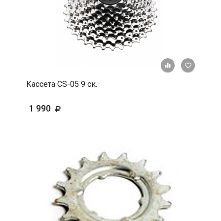
+ К срав
В 
Кассета CS-05 9 ск.
1 990