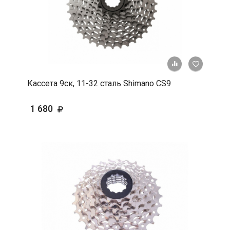
+ К срав
В 
Кассета 9ск, 11-32 сталь Shimano CS9
1 680