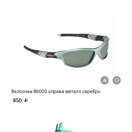
+ К ср
Велоочки 8600S оправа металл серебро
850