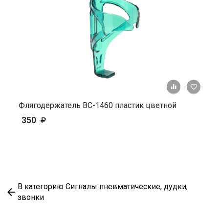
+ К ср
Флягодержатель ВС-1460 пластик цветной
350
В категорию Сигналы пневматические, дудки,
звонки