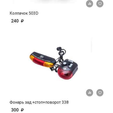
+ К ср
Колпачок 503D
240
+ К ср
Фонарь зад.+стоп+поворот 338
300