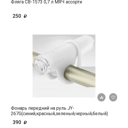
Фляга СВ-1573 0,7 л МЯЧ ассорти
250
+ К ср
Фонарь передний на руль JY-
267G(синий,красный,зеленый,черный,белый)
390