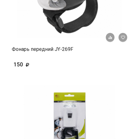
+ К ср
Фонарь передний JY-269F
150