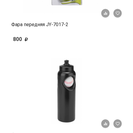
+ К ср
Фара передняя JY-7017-2
800
+ К ср